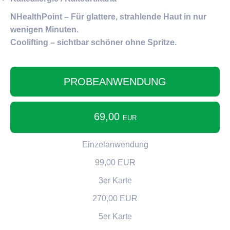
NHealthPoint – Für glattere, strahlende Haut in nur
wenigen Minuten.
Coolifting – sichtbar schöner ohne Spritze.
PROBEANWENDUNG
69,00
EUR
Einzelanwendung
99,00 EUR
3er Karte
270,00 EUR
5er Karte